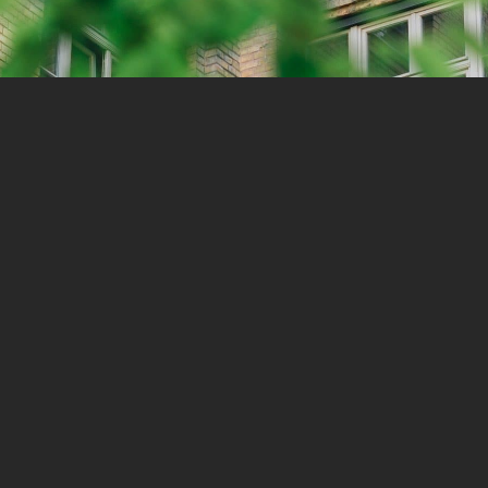
oject in mind? Send a
b.com
Ονοματεπώνυμο
(Προαιρετικά)