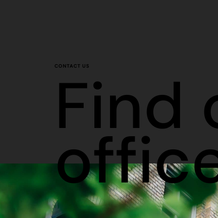
CONTACT US
Find 
offic