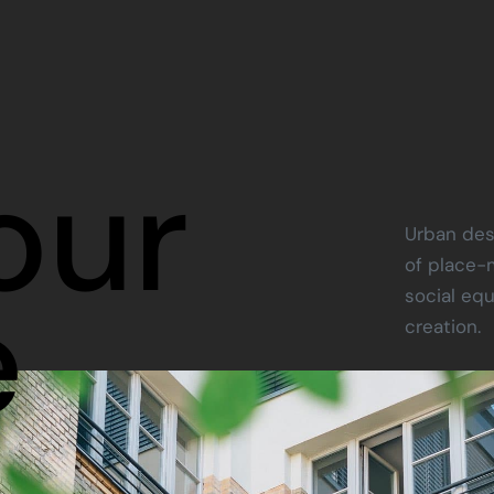
our
Urban des
of place-
e
social equ
creation.