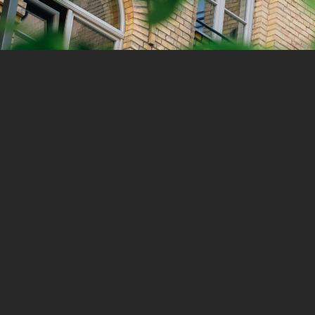
Would you like to join our growing
Have a pr
team?
message.
+1 387 77 89 90
info@hu
SEND A MESSAGE
Contact Us